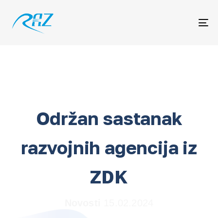
Me
Održan sastanak
razvojnih agencija iz
ZDK
Novosti
15.02.2024