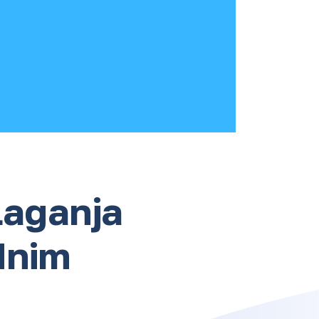
zlaganja
dnim