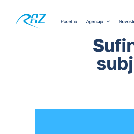
Početna
Agencija
Novost
Sufi
sub