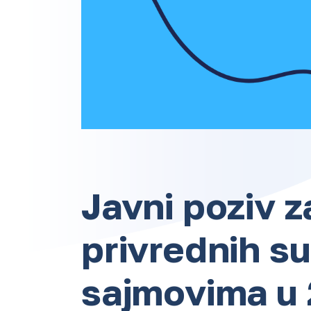
Javni poziv z
privrednih s
sajmovima u 