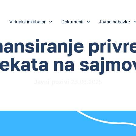
i
Virtualni inkubator
Dokumenti
Javne nabavke
nansiranje privr
jekata na sajmo
Javni pozivi
23.06.2025