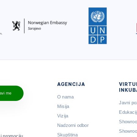
AGENCIJA
VIRTU
INKUB
javi me
O nama
Javni po
Misija
Edukacij
Vizija
Showroo
Nadzorni odbor
Showroo
Skupština
 i promociju