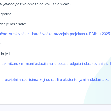
iv javnog poziva-oblasti na koju se aplicira
).
 godine.
er je raspisalo:
učno-istraživačkih i istraživačko-razvojnih projekata u FBiH u 2025
e.
lo je i:
 i takmičarskim manifestacijama u oblasti odgoja i obrazovanja i
prosvjetnim radnicima koji su radili u eksteritorijalnim školama za v