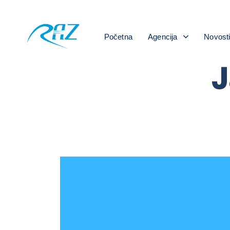
Početna
Agencija
Novost
J