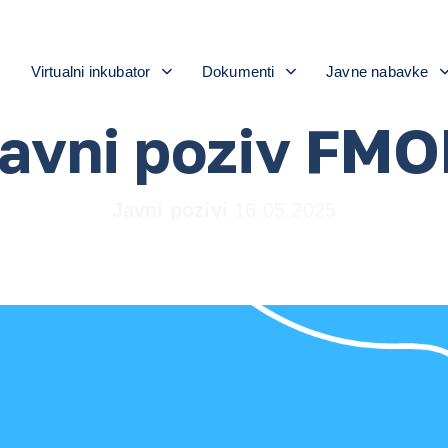
i
Virtualni inkubator
Dokumenti
Javne nabavke
avni poziv FM
Javni pozivi
16.05.2025