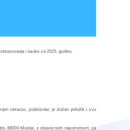
i obrazovanja i nauke za 2025. godinu.
jen obrazac, podnosilac je dužan priložiti i svu
vića bb, 88000 Mostar, s obaveznom napomenom: za