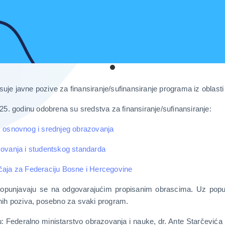
suje javne pozive za finansiranje/sufinansiranje programa iz oblast
5. godinu odobrena su sredstva za finansiranje/sufinansiranje:
g, osnovnog i srednjeg obrazovanja
azovanja i studentskog standarda
ačaja za Federaciju Bosne i Hercegovine
a popunjavaju se na odgovarajućim propisanim obrascima. Uz popun
avnih poziva, posebno za svaki program.
su: Federalno ministarstvo obrazovanja i nauke, dr. Ante Starče