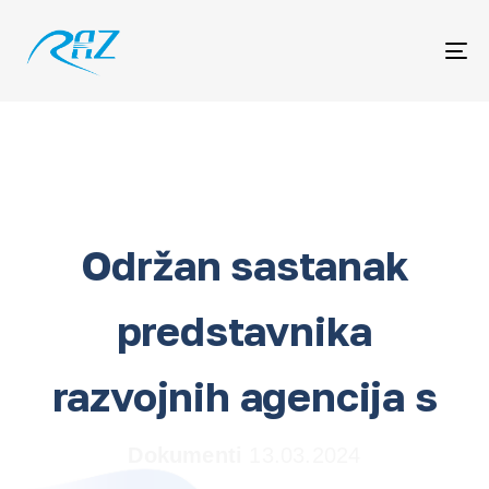
Me
Održan sastanak
predstavnika
razvojnih agencija s
Dokumenti
13.03.2024